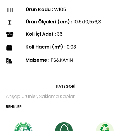
Ürün Kodu :
W105
Ürün Ölçüleri (cm) :
10,5x10,5x6,8
Koli İçi Adet :
36
Koli Hacmi (m³) :
0,03
Malzeme :
PS&KAYIN
KATEGORİ
Ahşap Ürünler
,
Saklama Kapları
RENKLER