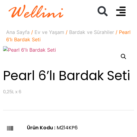
Ana Sayfa
/
Ev ve Yaşam
/
Bardak ve Sürahiler
/ Pearl
6’lı Bardak Seti
Pearl 6’lı Bardak Seti
0,25L x 6
Ürün Kodu :
M214KP6